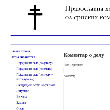
Главна страна
Коментар о делу
Нотна библиотека
Појединачна дела (по аутору)
Име и презиме:
Појединачна дела (по имену)
Појединачна дела (по месту у
Коментар
богослужењу)
Литургијске песме на српском
Литургије
Венчања
Бденија
Опела