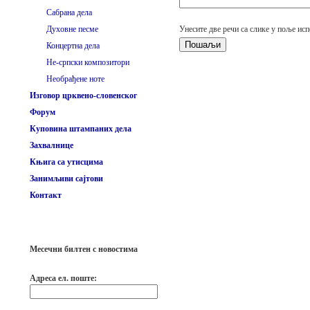
Сабрана дела
Духовне песме
Унесите две речи са слике у поље исп
Концертна дела
Не-српски композитори
Необрађене ноте
Изговор црквено-словенског
Форум
Куповина штампаних дела
Захвалнице
Књига са утисцима
Занимљиви сајтови
Контакт
Месечни билтен с новостима
Адреса ел. поште: