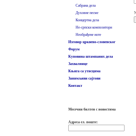
Сабрана дела
Духовне песме
У
Концертна дела
Не-српски композитори
Необрађене ноте
Изговор црквено-словенског
Форум
Куповина штампаних дела
Захвалнице
Књига са утисцима
Занимљиви сајтови
Контакт
Месечни билтен с новостима
Адреса ел. поште: