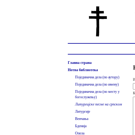
Главна страна
Нотна библиотека
Појединачна дела (по аутору)
И
Појединачна дела (по имену)
Појединачна дела (по месту у
К
богослужењу)
Литургијске песме на српском
Литургије
Венчања
Бденија
Опела