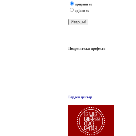
пријави се
одјави се
Подржитељи пројекта:
Гарден центар