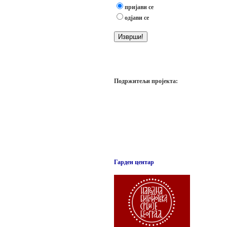
пријави се
одјави се
Подржитељи пројекта:
Гарден центар