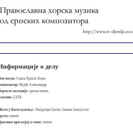
Информације о делу
ме песме:
Спаси Христе Боже
омпозитор:
Вујић Александар
орекло мелодије:
српски напев
ласови:
САТБ
есто у Богослужењу:
Литургија Светог Јована Златоустог
рста:
општа
рилика при којој се пева:
општа