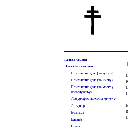
Главна страна
Нотна библиотека
Појединачна дела (по аутору)
И
Појединачна дела (по имену)
К
Појединачна дела (по месту у
П
богослужењу)
Г
Литургијске песме на српском
М
Литургије
В
Венчања
П
Бденија
Опела