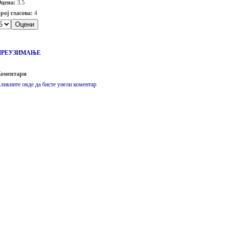
цена:
3.5
рој гласова:
4
ПРЕУЗИМАЊЕ
оментари
ликните овде да бисте унели коментар