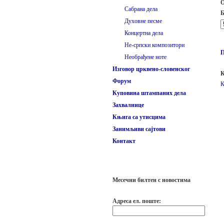
О
Сабрана дела
Б
Духовне песме
Концертна дела
Не-српски композитори
Необрађене ноте
Изговор црквено-словенског
К
Форум
К
Куповина штампаних дела
Захвалнице
Књига са утисцима
Занимљиви сајтови
Контакт
Месечни билтен с новостима
Адреса ел. поште: