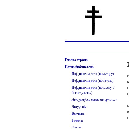
Главна страна
Нотна библиотека
Појединачна дела (по аутору)
И
Појединачна дела (по имену)
К
Појединачна дела (по месту у
П
богослужењу)
Г
Литургијске песме на српском
М
Литургије
В
Венчања
П
Бденија
Опела