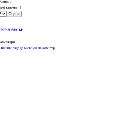
цена:
5
рој гласова:
1
ПРЕУЗИМАЊЕ
оментари
ликните овде да бисте унели коментар