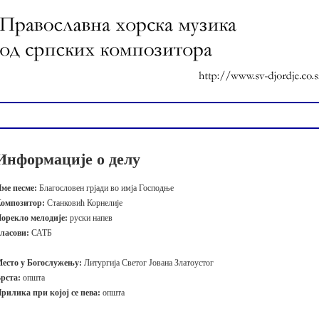
Информације о делу
ме песме:
Благословен грјади во имја Господње
омпозитор:
Станковић Корнелије
орекло мелодије:
руски напев
ласови:
САТБ
есто у Богослужењу:
Литургија Светог Јована Златоустог
рста:
општа
рилика при којој се пева:
општа