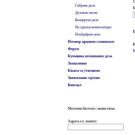
О
Сабрана дела
Б
Духовне песме
Концертна дела
Не-српски композитори
Необрађене ноте
Изговор црквено-словенског
К
Форум
К
Куповина штампаних дела
Захвалнице
Књига са утисцима
Занимљиви сајтови
Контакт
Месечни билтен с новостима
Адреса ел. поште: