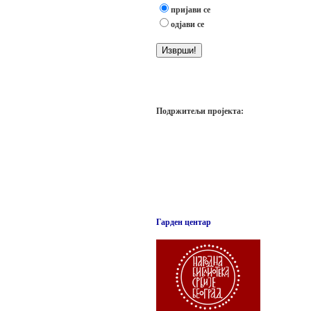
пријави се
одјави се
Подржитељи пројекта:
Гарден центар