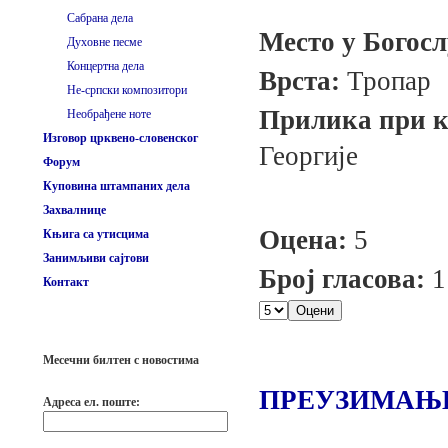
Сабрана дела
Место у Богос
Духовне песме
Концертна дела
Врста:
Тропар
Не-српски композитори
Прилика при ко
Необрађене ноте
Изговор црквено-словенског
Георгије
Форум
Куповина штампаних дела
Захвалнице
Оцена:
5
Књига са утисцима
Занимљиви сајтови
Број гласова:
1
Контакт
Месечни билтен с новостима
ПРЕУЗИМАЊ
Адреса ел. поште: