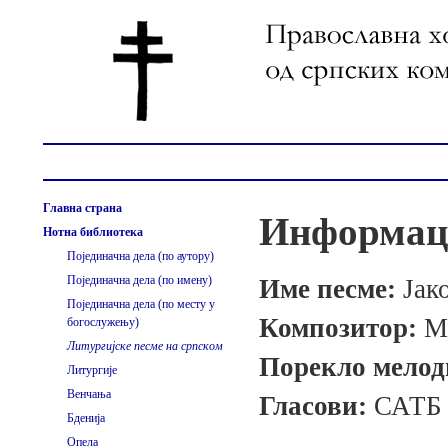
Главна страна
Информаци
Нотна библиотека
Појединачна дела (по аутору)
Појединачна дела (по имену)
Име песме:
Јак
Појединачна дела (по месту у
Композитор:
М
богослужењу)
Литургијске песме на српском
Порекло мелод
Литургије
Венчања
Гласови:
САТБ
Бденија
Опела