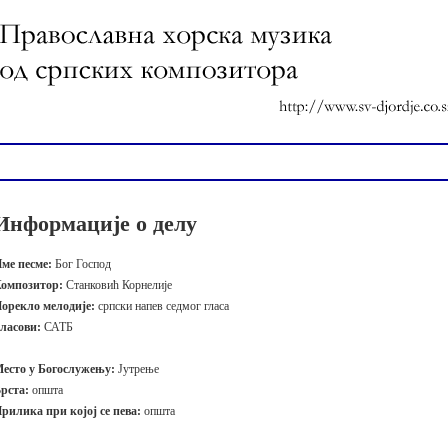
Информације о делу
ме песме:
Бог Господ
омпозитор:
Станковић Корнелије
орекло мелодије:
српски напев седмог гласа
ласови:
САТБ
есто у Богослужењу:
Јутрење
рста:
општа
рилика при којој се пева:
општа