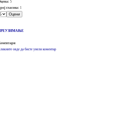
цена:
5
рој гласова:
1
ПРЕУЗИМАЊЕ
оментари
ликните овде да бисте унели коментар