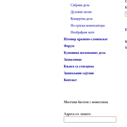
О
Сабрана дела
Б
Духовне песме
Концертна дела
Не-српски композитори
Необрађене ноте
Изговор црквено-словенског
К
Форум
К
Куповина штампаних дела
Захвалнице
Књига са утисцима
Занимљиви сајтови
Контакт
Месечни билтен с новостима
Адреса ел. поште: