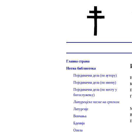
Главна страна
Нотна библиотека
Појединачна дела (по аутору)
И
Појединачна дела (по имену)
К
Појединачна дела (по месту у
П
богослужењу)
Г
Литургијске песме на српском
М
Литургије
В
Венчања
П
Бденија
Опела