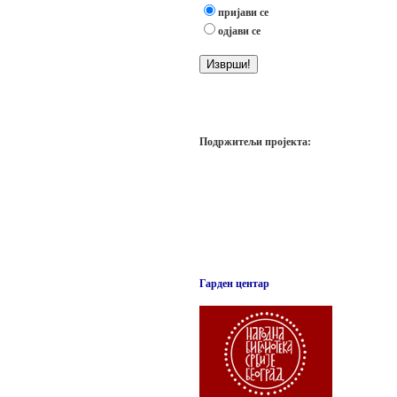
пријави се
одјави се
Подржитељи пројекта:
Гарден центар