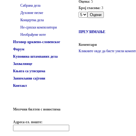
Оцена:
5
Сабрана дела
Број гласова:
3
Духовне песме
Концертна дела
Не-српски композитори
ПРЕУЗИМАЊЕ
Необрађене ноте
Изговор црквено-словенског
Коментари
Форум
Кликните овде да бисте унели комент
Куповина штампаних дела
Захвалнице
Књига са утисцима
Занимљиви сајтови
Контакт
Месечни билтен с новостима
Адреса ел. поште: