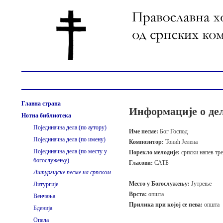
Главна страна
Информације о де
Нотна библиотека
Појединачна дела (по аутору)
Име песме:
Бог Господ
Појединачна дела (по имену)
Композитор:
Тонић Јелена
Појединачна дела (по месту у
Порекло мелодије:
српски напев тре
богослужењу)
Гласови:
САТБ
Литургијске песме на српском
Место у Богослужењу:
Јутрење
Литургије
Врста:
општа
Венчања
Прилика при којој се пева:
општа
Бденија
Опела