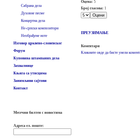
Оцена:
5
Сабрана дела
Број гласова:
1
Духовне песме
Концертна дела
Не-српски композитори
ПРЕУЗИМАЊЕ
Необрађене ноте
Изговор црквено-словенског
Коментари
Форум
Кликните овде да бисте унели комент
Куповина штампаних дела
Захвалнице
Књига са утисцима
Занимљиви сајтови
Контакт
Месечни билтен с новостима
Адреса ел. поште: