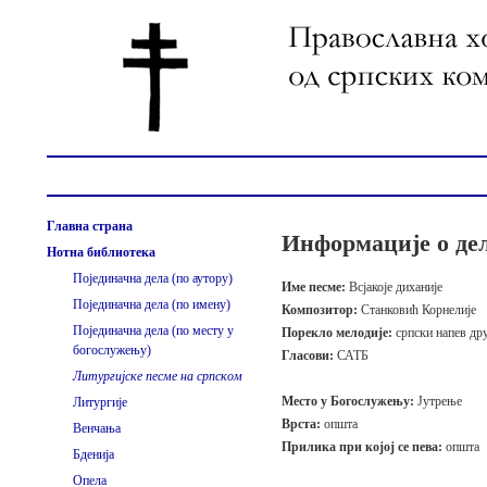
Главна страна
Информације о де
Нотна библиотека
Појединачна дела (по аутору)
Име песме:
Всјакоје диханије
Појединачна дела (по имену)
Композитор:
Станковић Корнелије
Појединачна дела (по месту у
Порекло мелодије:
српски напев дру
богослужењу)
Гласови:
САТБ
Литургијске песме на српском
Место у Богослужењу:
Јутрење
Литургије
Врста:
општа
Венчања
Прилика при којој се пева:
општа
Бденија
Опела