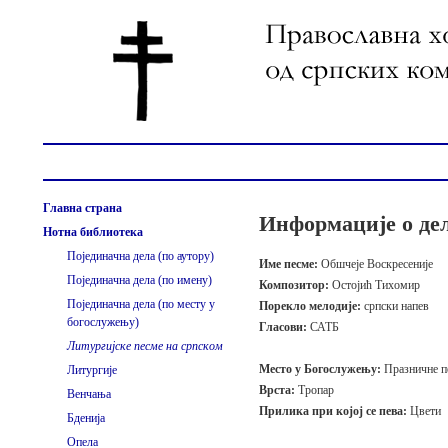
Главна страна
Информације о де
Нотна библиотека
Појединачна дела (по аутору)
Име песме:
Обшчеје Воскресеније
Појединачна дела (по имену)
Композитор:
Остојић Тихомир
Појединачна дела (по месту у
Порекло мелодије:
српски напев
богослужењу)
Гласови:
САТБ
Литургијске песме на српском
Место у Богослужењу:
Празничне п
Литургије
Врста:
Тропар
Венчања
Прилика при којој се пева:
Цвети
Бденија
Опела