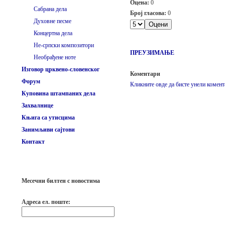
Оцена:
0
Сабрана дела
Број гласова:
0
Духовне песме
Концертна дела
Не-српски композитори
ПРЕУЗИМАЊЕ
Необрађене ноте
Изговор црквено-словенског
Коментари
Форум
Кликните овде да бисте унели комент
Куповина штампаних дела
Захвалнице
Књига са утисцима
Занимљиви сајтови
Контакт
Месечни билтен с новостима
Адреса ел. поште: