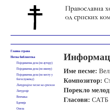
Главна страна
Информаци
Нотна библиотека
Појединачна дела (по аутору)
Појединачна дела (по имену)
Име песме:
Вел
Појединачна дела (по месту у
Композитор:
С
богослужењу)
Литургијске песме на српском
Порекло мелод
Литургије
Венчања
Гласови:
САТБ
Бденија
Опела