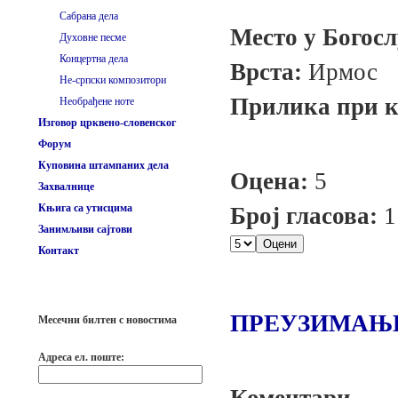
Сабрана дела
Место у Богос
Духовне песме
Концертна дела
Врста:
Ирмос
Не-српски композитори
Прилика при ко
Необрађене ноте
Изговор црквено-словенског
Форум
Куповина штампаних дела
Оцена:
5
Захвалнице
Књига са утисцима
Број гласова:
1
Занимљиви сајтови
Контакт
ПРЕУЗИМАЊ
Месечни билтен с новостима
Адреса ел. поште: