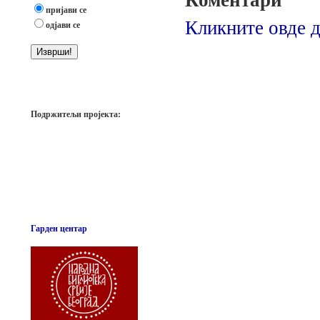
Коментари
пријави се
Кликните овде д
одјави се
Подржитељи пројекта:
Гарден центар