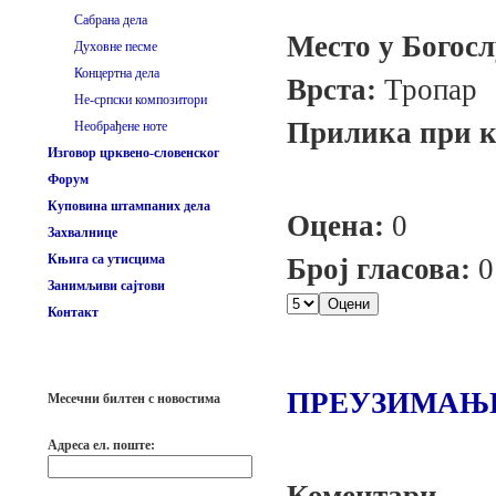
Сабрана дела
Место у Богос
Духовне песме
Концертна дела
Врста:
Тропар
Не-српски композитори
Прилика при ко
Необрађене ноте
Изговор црквено-словенског
Форум
Куповина штампаних дела
Оцена:
0
Захвалнице
Књига са утисцима
Број гласова:
0
Занимљиви сајтови
Контакт
ПРЕУЗИМАЊ
Месечни билтен с новостима
Адреса ел. поште: