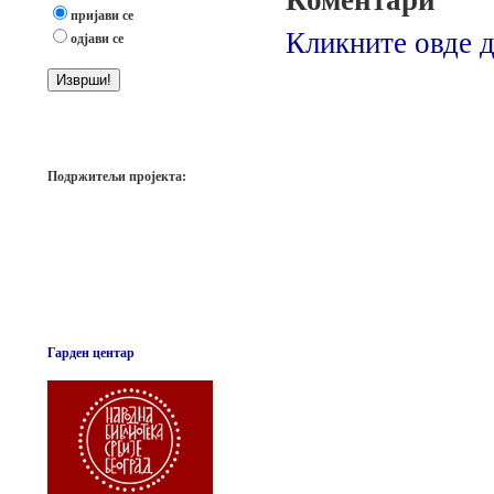
Коментари
пријави се
Кликните овде д
одјави се
Подржитељи пројекта:
Гарден центар