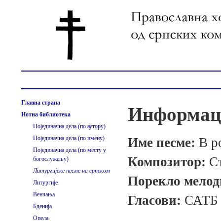
Главна страна
Информаци
Нотна библиотека
Појединачна дела (по аутору)
Појединачна дела (по имену)
Име песме:
В р
Појединачна дела (по месту у
Композитор:
С
богослужењу)
Литургијске песме на српском
Порекло мелод
Литургије
Венчања
Гласови:
САТБ
Бденија
Опела