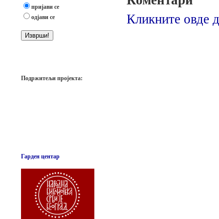
Коментари
пријави се
Кликните овде д
одјави се
Подржитељи пројекта:
Гарден центар