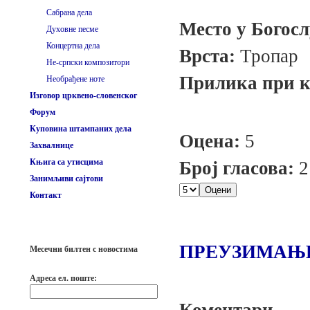
Сабрана дела
Место у Богос
Духовне песме
Концертна дела
Врста:
Тропар
Не-српски композитори
Прилика при ко
Необрађене ноте
Изговор црквено-словенског
Форум
Куповина штампаних дела
Оцена:
5
Захвалнице
Књига са утисцима
Број гласова:
2
Занимљиви сајтови
Контакт
ПРЕУЗИМАЊ
Месечни билтен с новостима
Адреса ел. поште: