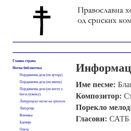
Главна страна
Информаци
Нотна библиотека
Појединачна дела (по аутору)
Појединачна дела (по имену)
Име песме:
Бла
Појединачна дела (по месту у
Композитор:
С
богослужењу)
Литургијске песме на српском
Порекло мелод
Литургије
Венчања
Гласови:
САТБ
Бденија
Опела