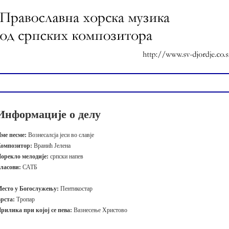
Информације о делу
ме песме:
Вознесалсја јеси во славје
омпозитор:
Вранић Јелена
орекло мелодије:
српски напев
ласови:
САТБ
есто у Богослужењу:
Пентикостар
рста:
Тропар
рилика при којој се пева:
Вазнесење Христово