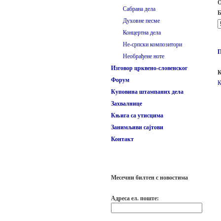
О
Сабрана дела
Б
Духовне песме
Концертна дела
Не-српски композитори
Необрађене ноте
Изговор црквено-словенског
К
Форум
К
Куповина штампаних дела
Захвалнице
Књига са утисцима
Занимљиви сајтови
Контакт
Месечни билтен с новостима
Адреса ел. поште: