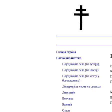
Главна страна
Нотна библиотека
Појединачна дела (по аутору)
И
Појединачна дела (по имену)
К
Појединачна дела (по месту у
П
богослужењу)
Г
Литургијске песме на српском
М
Литургије
В
Венчања
П
Бденија
Опела