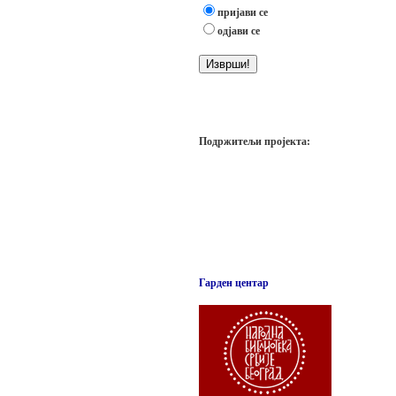
пријави се
одјави се
Подржитељи пројекта:
Гарден центар