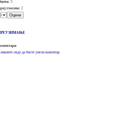
цена:
5
рој гласова:
2
ПРЕУЗИМАЊЕ
оментари
ликните овде да бисте унели коментар