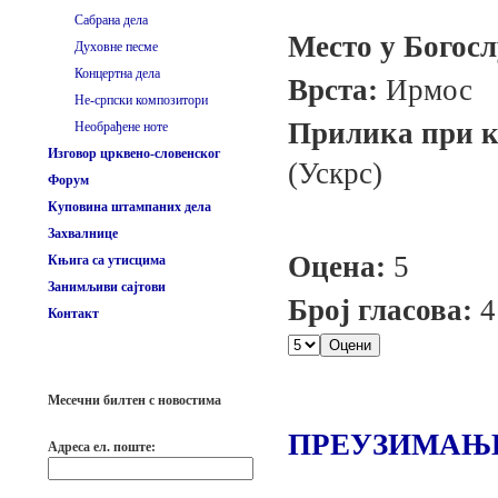
Сабрана дела
Место у Богос
Духовне песме
Концертна дела
Врста:
Ирмос
Не-српски композитори
Прилика при ко
Необрађене ноте
Изговор црквено-словенског
(Ускрс)
Форум
Куповина штампаних дела
Захвалнице
Оцена:
5
Књига са утисцима
Занимљиви сајтови
Број гласова:
4
Контакт
Месечни билтен с новостима
ПРЕУЗИМАЊ
Адреса ел. поште: