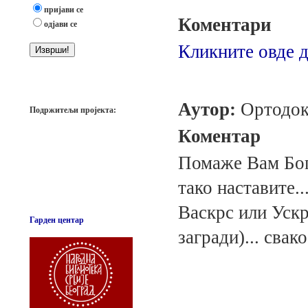
пријави се
Коментари
одјави се
Кликните овде д
Аутор:
Ортодок
Подржитељи пројекта:
Коментар
Помаже Вам Бог 
тако наставите..
Васкрс или Уск
Гарден центар
загради)... сва