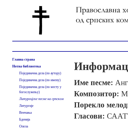
Главна страна
Информаци
Нотна библиотека
Појединачна дела (по аутору)
Појединачна дела (по имену)
Име песме:
Анг
Појединачна дела (по месту у
Композитор:
М
богослужењу)
Литургијске песме на српском
Порекло мелод
Литургије
Венчања
Гласови:
СААТ
Бденија
Опела